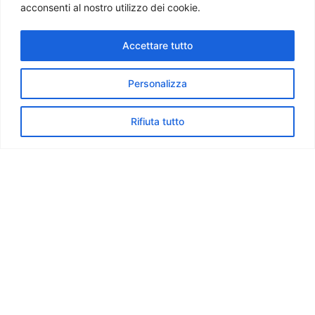
acconsenti al nostro utilizzo dei cookie.
Accettare tutto
Personalizza
Corso di Social media
Rifiuta tutto
marketing
Il corso offrirà alla tua azienda una formazione completa sui
principali social media, come Facebook, Instagram e
LinkedIn.
I tuoi collaboratori impareranno le migliori pratiche per
gestire efficacemente gli account dei social media, creare
strategie di contenuto vincenti e utilizzare strumenti e
analisi per ottimizzare le prestazioni sui social network.